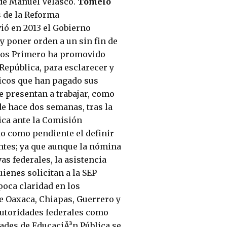
 de Manuel Velasco.
Tómelo
s de la Reforma
ió en 2013 el Gobierno
y poner orden a un sin fin de
anos Primero ha promovido
República, para esclarecer y
licos que han pagado sus
se presentan a trabajar, como
de hace dos semanas, tras la
ica ante la Comisión
o como pendiente el definir
ntes; ya que aunque la nómina
as federales, la asistencia
uienes solicitan a la SEP
poca claridad en los
e Oaxaca, Chiapas, Guerrero y
autoridades federales como
dades de EducaciÃ³n Pública se