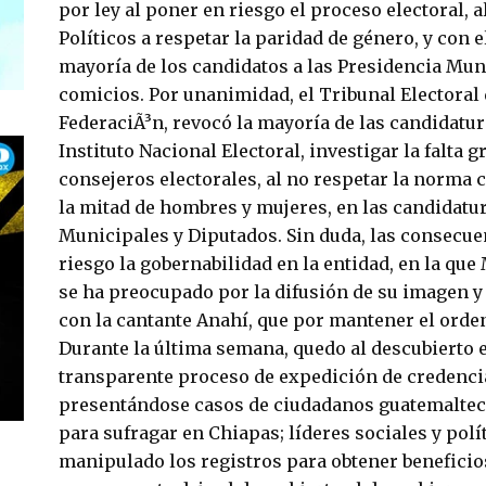
por ley al poner en riesgo el proceso electoral, a
Políticos a respetar la paridad de género, y con e
mayorí­a de los candidatos a las Presidencia Munic
comicios. Por unanimidad, el Tribunal Electoral d
FederaciÃ³n, revocó la mayoría de las candidatur
Instituto Nacional Electoral, investigar la falta 
consejeros electorales, al no respetar la norma 
la mitad de hombres y mujeres, en las candidatu
Municipales y Diputados. Sin duda, las consecue
riesgo la gobernabilidad en la entidad, en la qu
se ha preocupado por la difusión de su imagen y
con la cantante Anahí, que por mantener el orden
Durante la última semana, quedo al descubierto 
transparente proceso de expedición de credencial
presentándose casos de ciudadanos guatemalteco
para sufragar en Chiapas; líderes sociales y polí­
manipulado los registros para obtener beneficios 