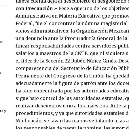
nueva cuenta deja al descubierto el desgobierno
con Precaución .-
Pese a que uno de los objetivo
Administrativa en Materia Educativa que promov
Federal, fue el concentrar la nómina magisterial 
vicios administrativos; la Organización Mexic
una denuncia ante la Procuradurí­a General de la 
co
fincar responsabilidades contra servidores púb
salarios a maestros de la CNTE, que ni siquiera 
el lí­der de la Sección 22 Rubén Núñez Ginés. Des
comparecencia del Secretario de Educación Públ
e
Permanente del Congreso de la Unión, ha quedad
adecuadamente la figura de patrón ante los doce
ha sido concentrada por las autoridades educativ
sigue bajo control de las autoridades estatales, q
realizar descuentos o no a los maestros. Ante la 
ri y
procedimientos, y ya que autoridades estatales d
Michoacán, se lavan las manos señalando a las 
los responsables de pagar la nómina, las autori