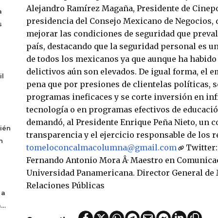
Alejandro Ramí­rez Magaña, Presidente de Cinepo
a
presidencia del Consejo Mexicano de Negocios,
s
mejorar las condiciones de seguridad que preva
paí­s, destacando que la seguridad personal es u
de todos los mexicanos ya que aunque ha habido 
delictivos aún son elevados. De igual forma, el e
il
pena que por presiones de clientelas políticas,
programas ineficaces y se corte inversión en inf
tecnologí­a o en programas efectivos de educació
demandó, al Presidente Enrique Peña Nieto, un 
ién
transparencia y el ejercicio responsable de los 
n
tomeloconcalmacolumna@gmail.com
Twitter
Fernando Antonio Mora Â· Maestro en Comunicaci
Universidad Panamericana. Director General de
Relaciones Públicas
 a
a…