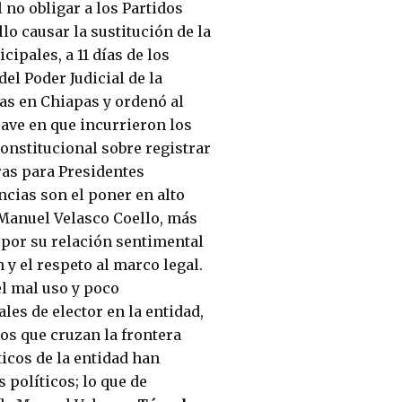
l no obligar a los Partidos
llo causar la sustitución de la
ipales, a 11 dí­as de los
el Poder Judicial de la
as en Chiapas y ordenó al
grave en que incurrieron los
constitucional sobre registrar
ras para Presidentes
ncias son el poner en alto
e Manuel Velasco Coello, más
 por su relación sentimental
 y el respeto al marco legal.
el mal uso y poco
es de elector en la entidad,
s que cruzan la frontera
ticos de la entidad han
polí­ticos; lo que de