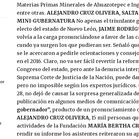
Materias Primas Minerales de Ahuazotepec e Ing
entre otras.
ALEJANDRO CRUZ OLIVERA, SALTA
MINI-GUBERNATURA
No apenas el triunfante
electo del estado de Nuevo León,
JAIME RODRÍG
volvía a la carga pronunciándose a favor de las 
cundo ya surgen los que pudieran ser. Señaló qu
se le acercaron a pedirle orientaciones y conse
en el 2016. Claro, no va ser fácil revertir la refo
Congreso del estado, pero ante la denuncia interp
Suprema Corte de Justicia de la Nación, puede dars
or
pero no imposible según los expertos jurídicos.
28, no dejó de causar la sorpresa generalizada de
publicación en algunos medios de comunicación
gobernador”,
producto de un pronunciamiento qu
ALEJANDRO CRUZ OLIVERA,
15 mil personas que
s
actividades de la Fundación
MARÍA BERTHA CR
rendir su informe los asistentes reiteraron su a