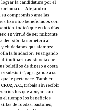
 lograr la candidatura por el
 proclama de
“Alejandro
a su compromiso ante las
es han sido beneficiados con
sentido. indicó que en los días
eso en virtud de ser militante
ha decisión la someterá al
s y ciudadanos que siempre
rolla la fundación. Fustigando
ultitudinaria asistencia que
us bolsillos de dinero a costa
ara subsistir”, agregando a su
o que le pertenece. También
RUZ, A.C.,
trabaja sin recibir
esarios los que apoyan con
n el tiempo los beneficios
illas de ruedas, bastones,