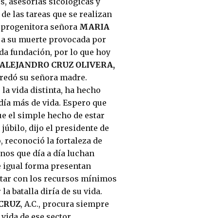
s, asesorías sicológicas y
 de las tareas que se realizan
u progenitora señora
MARIA
 a su muerte provocada por
ida fundación, por lo que hoy
ALEJANDRO CRUZ OLIVERA,
eredó su señora madre.
la vida distinta, ha hecho
día más de vida. Espero que
ue el simple hecho de estar
júbilo, dijo el presidente de
 reconoció la fortaleza de
nos que día a día luchan
e igual forma presentan
ntar con los recursos mínimos
a batalla diría de su vida.
CRUZ
, A.C., procura siempre
 vida de ese sector