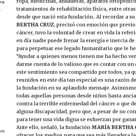
ropa, medicinas, andaderas, aparatos ortopédico
ra
tratamientos de rehabilitación física, entre otras
a
desde que nació esta fundación.. Al recordar a s
BERTHA CRUZ
, precisó con emoción que previo
cáncer, tuvo la voluntad de crear en vida la refer
en día nadie puede frenar la energía e inercia de
para perpetuar ese legado humanitario que le h
“Ayudar a quienes menos tienen me ha hecho ver 
darme cuenta de lo valioso que es contar con un 
este sentimiento sea compartido por todos, ya q
reunidos en este día tan especial es una razón de 
la fundación en su aplaudido mensaje. Asimismo,
todas aquellas personas desde niños hasta ancia
contra la terrible enfermedad del cáncer o que d
alguna discapacidad, pero que, a pesar de no co
para tener una vida digna se esfuerzan por ganar l
Ante ello, señaló, la fundación
MARÍA BERTHA 
io
ofrecer los medios para que sea más llevadera la