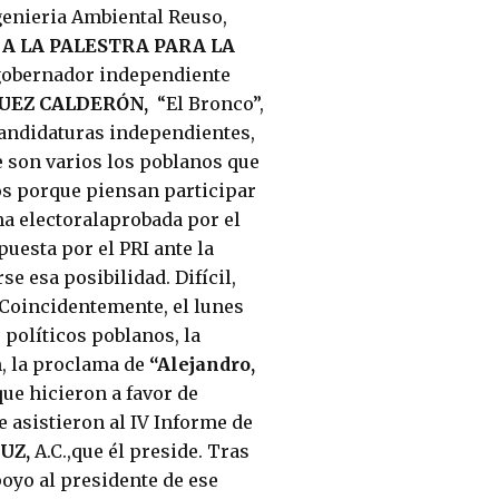
enieria Ambiental Reuso,
 A LA PALESTRA PARA LA
 gobernador independiente
UEZ CALDERÓN,
“El Bronco”,
candidaturas independientes,
e son varios los poblanos que
jos porque piensan participar
rma electoralaprobada por el
uesta por el PRI ante la
e esa posibilidad. Difícil,
 Coincidentemente, el lunes
 políticos poblanos, la
, la proclama de
“Alejandro,
e hicieron a favor de
 asistieron al IV Informe de
UZ,
A.C.,que él preside. Tras
poyo al presidente de ese