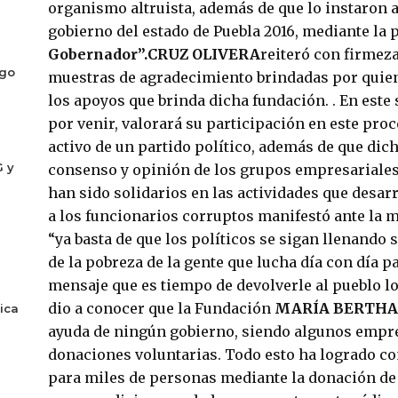
organismo altruista, además de que lo instaron a
gobierno del estado de Puebla 2016, mediante la
Gobernador”.
CRUZ OLIVERA
reiteró con firmez
ogo
muestras de agradecimiento brindadas por quien
los apoyos que brinda dicha fundación. . En este 
por venir, valorará su participación en este proc
activo de un partido político, además de que dic
G y
consenso y opinión de los grupos empresariale
han sido solidarios en las actividades que desar
a los funcionarios corruptos manifestó ante la m
“ya basta de que los políticos se sigan llenando s
de la pobreza de la gente que lucha día con día p
mensaje que es tiempo de devolverle al pueblo l
dio a conocer que la Fundación
MARÍA BERTHA C
ica
ayuda de ningún gobierno, siendo algunos empr
donaciones voluntarias. Todo esto ha logrado co
para miles de personas mediante la donación de s