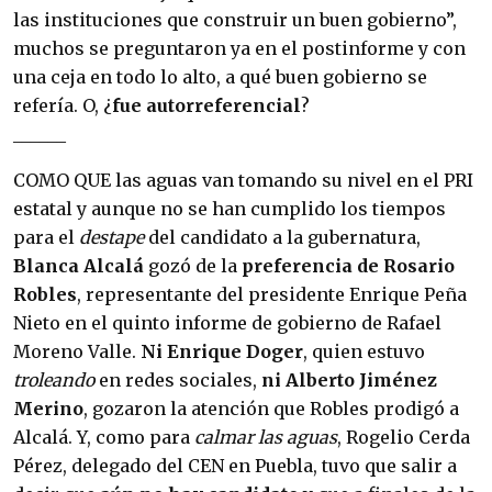
las instituciones que construir un buen gobierno”,
muchos se preguntaron ya en el postinforme y con
una ceja en todo lo alto, a qué buen gobierno se
refería. O, ¿
fue autorre­ferencial
?
______
COMO QUE las aguas van tomando su nivel en el PRI
estatal y aunque no se han cumplido los tiempos
para el
destape
del candidato a la gubernatura,
Blanca Alcalá
gozó de la
pre­ferencia de Rosario
Robles
, representante del presidente Enrique Peña
Nieto en el quin­to informe de gobierno de Rafael
Moreno Valle.
Ni Enrique Doger
, quien estuvo
troleando
en redes sociales,
ni Alberto Jiménez
Merino
, gozaron la atención que Robles prodigó a
Alca­lá. Y, como para
calmar las aguas
, Rogelio Cer­da
Pérez, delegado del CEN en Puebla, tuvo que salir a