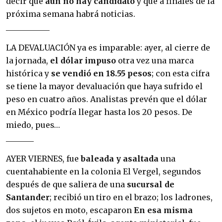
decir que
aún no hay candidato
y que a finales de la
próxima semana habrá noticias.
___________
LA DEVALUACIÓN ya es imparable: ayer, al cie­rre de
la jornada,
el dólar impuso
otra vez una marca
histórica y
se vendió en 18.55 pesos
; con esta cifra
se tiene la mayor devaluación que haya sufrido el
peso en cuatro años. Analistas prevén que el dólar
en México podría llegar has­ta los 20 pesos. De
miedo, pues…
_______
AYER VIERNES, fue
baleada y asaltada
una
cuentahabiente en la colonia El Vergel, segun­dos
después de que saliera de una
sucursal de
Santander
; recibió un tiro en el brazo; los ladro­nes,
dos sujetos en moto, escaparon
En esa misma