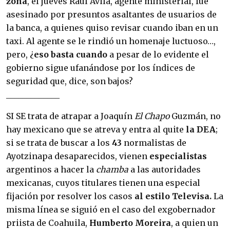
zona
, el jueves Raúl Ávila, agen­te ministerial, fue
asesinado por presuntos asal­tantes de usuarios de
la banca, a quienes quiso revisar cuando iban en un
taxi. Al agente se le rindió un homenaje luctuoso…,
pero, ¿
eso bas­ta cuando
a pesar de lo evidente el
gobierno sigue ufanándose por los índices de
seguridad que, dice, son bajos?
_____________
SI SE trata de atrapar a Joaquín
El Chapo
Guz­mán, no
hay mexicano que se atreva y entra al quite
la DEA
;
si se trata de buscar a los
43
nor­malistas de
Ayotzinapa desaparecidos, vienen
especialistas
argentinos a hacer la
chamba
a las autoridades
mexicanas, cuyos titulares tie­nen una especial
fijación por resolver los casos
al estilo Televisa.
La
misma línea se siguió en el caso del exgober­nador
priista de Coahuila,
Humberto Morei­ra
, a quien un