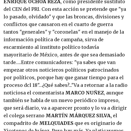
ENRIQUE OCHOA REZA
, como presidente sustituto
del CEN del PRI. Con esta acción se pretende que "ya
lo pasado, olvidado" y que las broncas, divisiones y
conflictos que causaron en el cuarto de guerra
tantos "generales" y "coronelas" en el manejo de la
información política de campaña, sirva de
escarmiento al instituto político todavía
mayoritario de México, antes de que sea demasiado
tarde…..Entre comunicadores: "ya sabes que van
empezar otros noticieros políticos patrocinados
por políticos, porque hay que ganar tiempo para el
proceso dcl 18"…¿Qué sabes?..."Va a retornar a la radio
noticiosa el comentarista
MARCO NUÑEZ
, aunque
también se habla de un nuevo periódico impreso,
que será diario, va a aparecer pronto y lo va a dirigir
el colega serrano
MARTÍN MÁRQUEZ SILVA,
el
compadrito de
MELQUIADES
que es originario de
Xicotepec de Juárez
.
Pero hay más. Ya platicaremos.