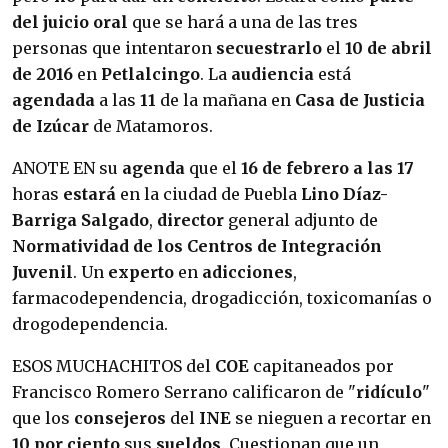
del juicio oral
que se hará a una de las tres
personas que intentaron
secuestrarlo
el
10 de abril
de 2016
en
Petlalcingo
. La
audiencia
está
agendada
a las
11
de la mañana en
Casa de Justicia
de Izúcar
de Matamoros.
ANOTE EN su
agenda
que el
16 de febrero a las 17
horas
estará
en la ciudad de Puebla
Lino Díaz-
Barriga Salgado
,
director
general adjunto de
Normatividad de los Centros de Integración
Juvenil
. Un
experto
en
adicciones
,
farmacodependencia, drogadicción, toxicomanías o
drogodependencia.
ESOS MUCHACHITOS del
COE
capitaneados por
Francisco Romero Serrano calificaron de "
ridículo
"
que los
consejeros
del
INE
se nieguen a recortar en
10 por ciento
sus
sueldos
. Cuestionan que un