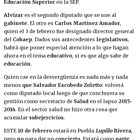
Educación Superior
en la SEP.
Alvízar
es el segundo diputado que se une al
gabinete
. El otro es
Carlos Martínez Amador
,
quien el 3 de febrero fue designado director general
del
Cobaep
. Dados sus antecedentes
legislativos
,
habrá que poner especial atención a lo que hagan
ahora en el tema
educativo
, si es que algo sabe de
educación
.
Quien cae en la desvergüenza es nada más y nada
menos
que Salvador Escobedo Zoletto
: volverá
como diputado local luego de que concluyera su
gestión como secretario de
Salud
en el lapso
2015-
2016
. En el sector salud no hizo otra cosa que
acumular
subejercicios
.
ESTE
10 de febrero
estará en Puebla
Lupillo
Rivera
,
pero
no
para dar un
concierto
. Estará como
parte