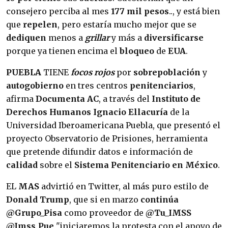
consejero perciba al mes
177 mil pesos
.., y está bien
que
repelen
, pero estaría mucho mejor que se
dediquen
menos a
grillar
y más a
diversificarse
porque ya tienen encima el
bloqueo
de
EUA
.
PUEBLA
TIENE
focos rojos
por
sobrepoblación
y
autogobierno
en tres centros
penitenciarios
,
afirma
Documenta AC
, a través del
Instituto de
Derechos Humanos Ignacio Ellacuría
de la
Universidad Iberoamericana Puebla, que presentó el
proyecto Observatorio de Prisiones, herramienta
que pretende difundir datos e información de
calidad
sobre el
Sistema Penitenciario en México
.
EL
MAS
advirtió en Twitter, al más puro estilo de
Donald Trump
, que si en marzo
continúa
@Grupo_Pisa
como proveedor de
@Tu_IMSS
@Imss_Pue
"iniciaremos la protesta con el apoyo de