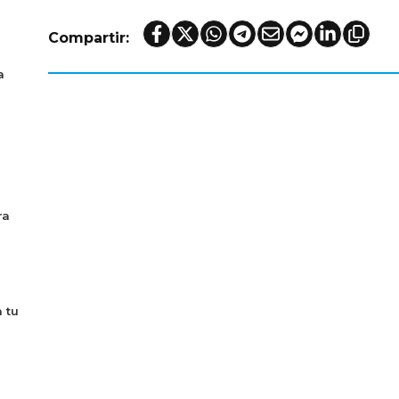
Compartir:
a
ra
 tu