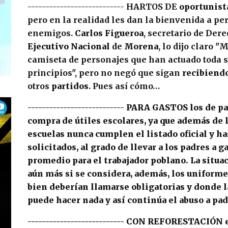
---------------------------
HARTOS DE
oportunist
pero en la realidad les dan la bienvenida a pe
enemigos.
Carlos Figueroa
, secretario de De
Ejecutivo Nacional
de
Morena
, lo dijo claro 
camiseta de personajes que han actuado toda s
principios", pero no negó que sigan
recibiend
otros
partidos
. Pues así cómo…
---------------------------
PARA GASTOS los de
pa
compra de
útiles escolares
, ya que además de l
escuelas nunca cumplen el listado oficial y h
solicitados, al grado de llevar a los padres a 
promedio para el
trabajador poblano
. La situa
aún más si se considera, además, los
uniforme
bien deberían llamarse
obligatorias
y donde 
puede hacer nada y así continúa el
abuso
a
pad
---------------------------
CON REFORESTACIÓN e