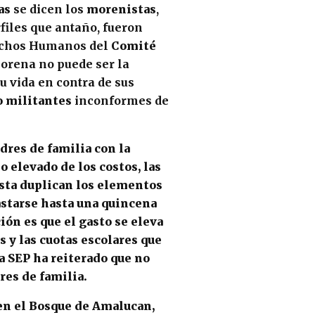
as
se dicen los
morenistas
,
rfiles que antaño, fueron
rechos Humanos del
Comité
"Morena no puede ser la
u vida en contra de sus
o militantes
inconformes de
dres de familia
con la
o elevado de los costos, las
asta
duplican
los elementos
gastarse hasta una
quincena
ción es que el gasto se eleva
s
y las
cuotas escola
res que
la
SEP
ha reiterado que no
res de familia
.
n el
Bosque de Amalucan
,