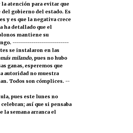
 la atención para evitar que
e del
gobierno del estado
. Es
s y es que la negativa crece
ra
ha detallado que el
colonos mantiene su
ngo.
---------------------------
tes
se instalaron en las
más milando
, pues no hubo
sas ganas, esperemos que
 la autoridad no muestra
pan
. Todos son
cómplices
.
--
lula
, pues este lunes no
o celebran; así que si pensaba
de la semana arranca el