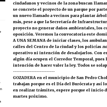
ciudadanos
y
vecinos
de la zona buscan llamar
se concrete el proyecto de un parque por part
un nuevo llamado a vecinos para plantar árbole
más, pese a que la
Secretaría de Infraestructu
proyecto no generar
daños ambientales
, los 
e
oposición. Veremos la
convocatoria
este domi
A UNA SEMANA de iniciar clases, los
ambulan
calles del Centro de la ciudad y los
policías
no
operativo
ni intención de
desalojarlos
. Con e
algún día ocupen el
Corredor Temporal
, pues
intención de hacer valer la ley. Todos se
sola
-------------------------
GOZADERA en el municipio de
San Pedro Cho
6
trabajan porque es el
Día del Burócrata
y así l
en
en realizar
trámites
, espere porque el inicio 
martes próximo.
a