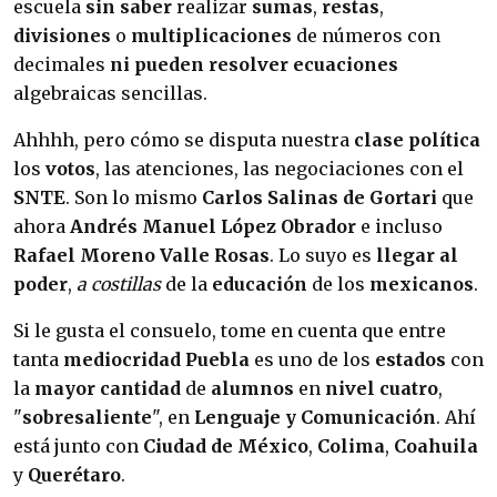
escuela
sin saber
realizar
sumas
,
restas
,
divisiones
o
multiplicaciones
de números con
decimales
ni pueden
resolver ecuaciones
algebraicas sencillas.
Ahhhh, pero cómo se disputa nuestra
clase política
los
votos
, las atenciones, las negociaciones con el
SNTE
. Son lo mismo
Carlos Salinas de Gortari
que
ahora
Andrés Manuel López Obrador
e incluso
Rafael Moreno Valle Rosas
. Lo suyo es
llegar al
poder
,
a costillas
de la
educación
de los
mexicanos
.
Si le gusta el consuelo, tome en cuenta que entre
tanta
mediocridad
Puebla
es uno de los
estados
con
la
mayor cantidad
de
alumnos
en
nivel cuatro
,
"
sobresaliente
", en
Lenguaje y Comunicación
. Ahí
está junto con
Ciudad de México
,
Colima
,
Coahuila
y
Querétaro
.