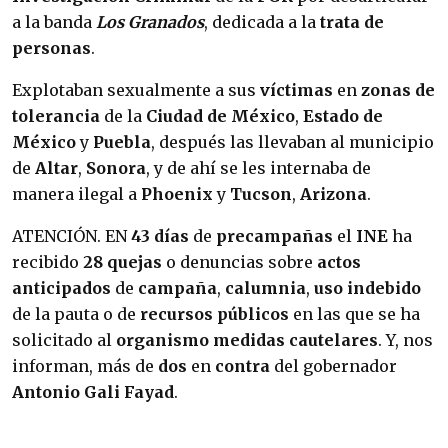
a la banda
Los Granados
, dedicada a la
trata de
personas
.
Explotaban sexualmente a sus
víctimas
en
zonas de
tolerancia
de la
Ciudad de México
,
Estado de
México
y
Puebla
, después las llevaban al municipio
de
Altar
,
Sonora
, y de ahí se les internaba de
manera ilegal a
Phoenix
y
Tucson
,
Arizona
.
ATENCIÓN. EN
43 días
de
precampañas
el
INE
ha
recibido
28 quejas
o denuncias sobre
actos
anticipados
de
campaña
,
calumnia
,
uso indebido
de la pauta o de
recursos públicos
en las que se ha
solicitado al
organismo
medidas cautelares
. Y, nos
informan, más de
dos
en
contra
del gobernador
Antonio Gali Fayad
.