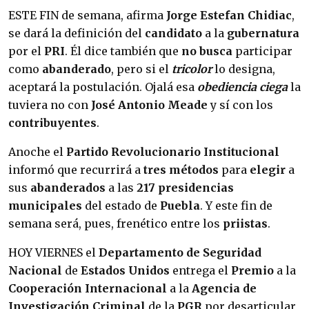
ESTE FIN de semana, afirma
Jorge Estefan Chidiac
,
se dará la definición del
candidato
a la
gubernatura
por el
PRI
. Él dice también que
no busca
participar
como
abanderado
, pero si el
tricolor
lo designa,
aceptará la postulación. Ojalá esa
obediencia ciega
la
tuviera no con
José Antonio Meade
y sí con los
contribuyentes
.
Anoche el
Partido Revolucionario Institucional
informó que recurrirá a
tres métodos
para
elegir
a
sus
abanderados
a las
217 presidencias
municipales
del estado de
Puebla
. Y este fin de
semana será, pues, frenético entre los
priistas
.
HOY VIERNES el
Departamento de Seguridad
Nacional
de
Estados Unidos
entrega el
Premio
a la
Cooperación Internacional
a la
Agencia de
Investigación Criminal
de la
PGR
por desarticular