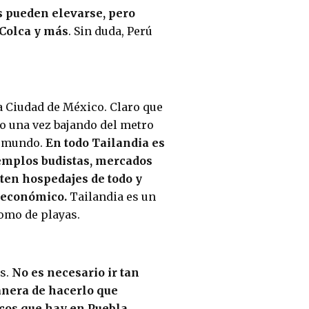
s pueden elevarse, pero
 Colca y más
. Sin duda, Perú
a Ciudad de México. Claro que
ero una vez bajando del metro
l mundo.
En todo Tailandia es
templos budistas, mercados
sten hospedajes de todo y
y económico.
Tailandia es un
como de playas.
s.
No es necesario ir tan
anera de hacerlo que
cos que hay en Puebla.