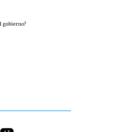
l gobierno?
4 T