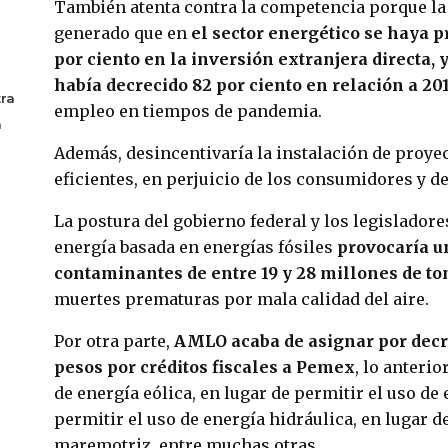
También atenta contra la competencia porque la 
generado que en
el sector energético se haya 
por ciento en la inversión extranjera directa,
había decrecido 82 por ciento en relación a 20
ra
empleo en tiempos de pandemia.
a
Además, desincentivaría la instalación de proye
eficientes, en perjuicio de los consumidores y de
La postura del gobierno federal y los legislador
energía basada en energías fósiles
provocaría u
contaminantes de entre 19 y 28 millones de t
muertes prematuras por mala calidad del aire.
Por otra parte,
AMLO acaba de asignar por decr
pesos por créditos fiscales a Pemex
, lo anterio
de energía eólica, en lugar de permitir el uso de 
permitir el uso de energía hidráulica, en lugar d
maremotriz, entre muchas otras.