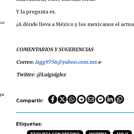
Y la pregunta es.
io
¿A dónde lleva a México y los mexicanos el actua
COMENTARIOS Y SUGERENCIAS
Correo:
lagg9756@yahoo.com.mx
Twitter: @Luiguiglez
ga
Compartir:
Etiquetas:
ETIQUETA CON DESTINO
MORENA
AMLO