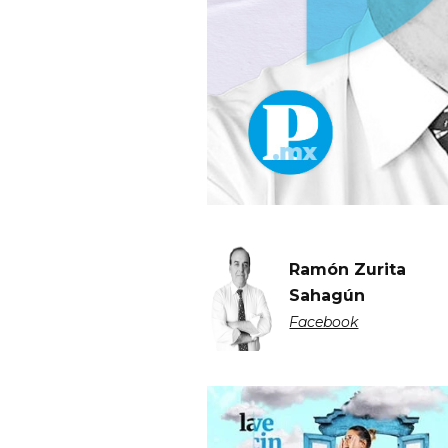
Ramón Zurita
Sahagún
Facebook