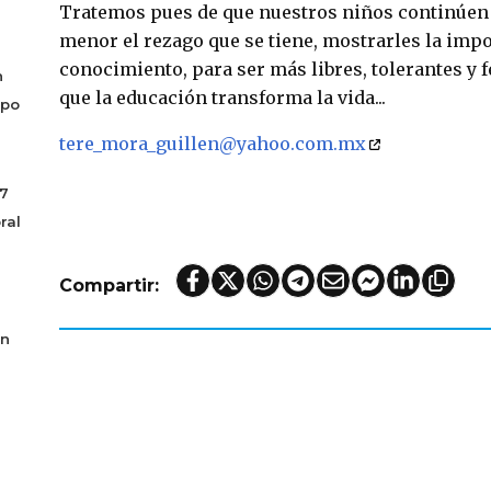
Tratemos pues de que nuestros niños continúen 
menor el rezago que se tiene, mostrarles la impo
conocimiento, para ser más libres, tolerantes y 
n
que la educación transforma la vida...
mpo
tere_mora_guillen@yahoo.com.mx
17
ral
Compartir:
án