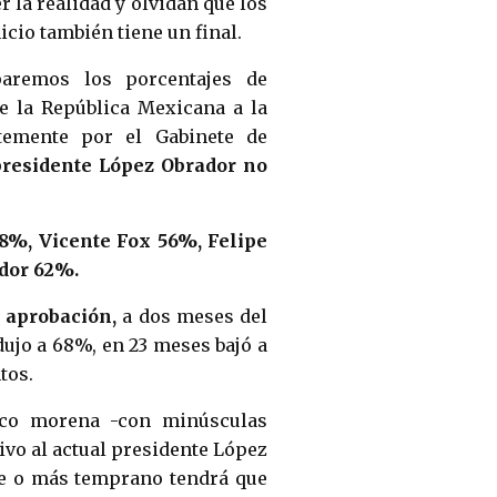
 la realidad y olvidan que los
icio también tiene un final.
paremos los porcentajes de
e la República Mexicana a la
temente por el Gabinete de
presidente López Obrador no
58%, Vicente Fox 56%, Felipe
ador 62%.
 aprobación,
a dos meses del
dujo a 68%, en 23 meses bajó a
tos.
ico morena -con minúsculas
ivo al actual presidente López
rde o más temprano tendrá que