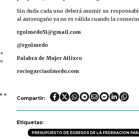
Sin duda cada uno deberá asumir su responsabi
al autoengaño ya no es válida cuando la consecue
rgolmedo51@gmail.com
@rgolmedo
as
Palabra de Mujer Atlixco
bo
rociogarciaolmedo.com
e a
Compartir:
Etiquetas:
PRESUPUESTO DE EGRESOS DE LA FEDERACIÓN PARA 