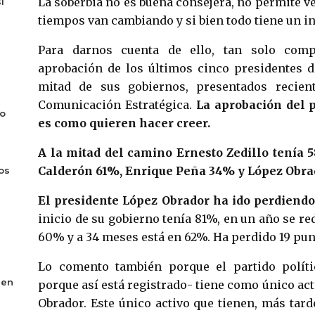
La soberbia no es buena consejera, no permite ver
í
tiempos van cambiando y si bien todo tiene un in
Para darnos cuenta de ello, tan solo com
aprobación de los últimos cinco presidentes d
mitad de sus gobiernos, presentados recien
Comunicación Estratégica.
La aprobación del 
do
es como quieren hacer creer.
A la mitad del camino Ernesto Zedillo tenía 
Calderón 61%, Enrique Peña 34% y López Obr
os
El presidente López Obrador ha ido perdiendo
inicio de su gobierno tenía 81%, en un año se re
60% y a 34 meses está en 62%. Ha perdido 19 pun
Lo comento también porque el partido polít
 en
porque así está registrado- tiene como único act
Obrador. Este único activo que tienen, más ta