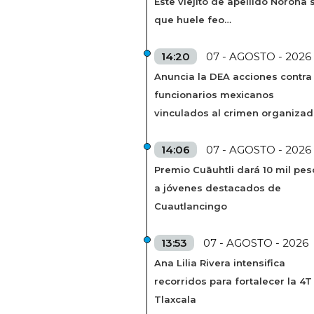
Este viejito de apellido Noroña s
que huele feo…
14:20
07 - AGOSTO - 2026
Anuncia la DEA acciones contra
funcionarios mexicanos
vinculados al crimen organiza
14:06
07 - AGOSTO - 2026
Premio Cuāuhtli dará 10 mil pes
a jóvenes destacados de
Cuautlancingo
13:53
07 - AGOSTO - 2026
Ana Lilia Rivera intensifica
recorridos para fortalecer la 4T
Tlaxcala