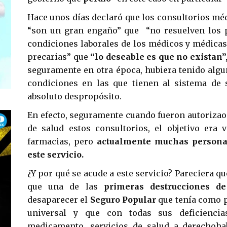
Hace unos días declaró que los consultorios méd
“son un gran engaño” que “no resuelven los p
condiciones laborales de los médicos y médica
precarias” que
“lo deseable es que no existan”
seguramente en otra época, hubiera tenido algun
condiciones en las que tienen al sistema de 
absoluto despropósito.
En efecto, seguramente cuando fueron autorizaos
de salud estos consultorios, el objetivo era
farmacias, pero
actualmente muchas personas
este servicio.
¿Y por qué se acude a este servicio? Pareciera qu
que una de las
primeras destrucciones de
desaparecer el
Seguro Popular
que tenía como p
universal y que con todas sus deficiencias
medicamento, servicios de salud a derechoha