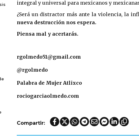
integral y universal para mexicanos y mexicana
sis
ú
¿Será un distractor más ante la violencia, la in
nueva destrucción nos espera.
Piensa mal y acertarás.
rgolmedo51@gmail.com
@rgolmedo
de
Palabra de Mujer Atlixco
rociogarciaolmedo.com
e
Compartir: