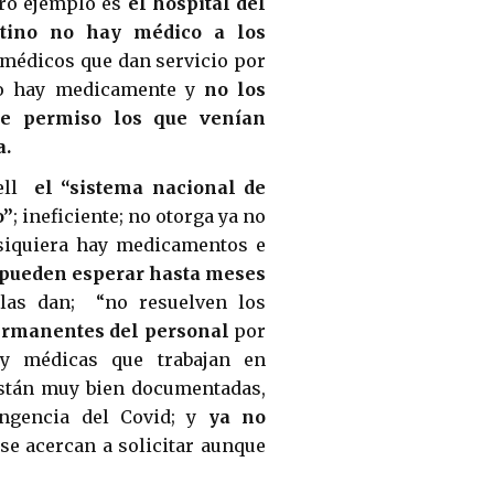
tro ejemplo es
el hospital del
tino no hay médico a los
 médicos que dan servicio por
o hay medicamente y
no los
de permiso los que venían
a.
tell
el “sistema nacional de
o”
; ineficiente; no otorga ya no
 siquiera hay medicamentos e
pueden esperar hasta meses
 las dan; “no resuelven los
ermanentes del personal
por
 y médicas que trabajan en
están muy bien documentadas,
ingencia del Covid; y
ya no
se acercan a solicitar aunque