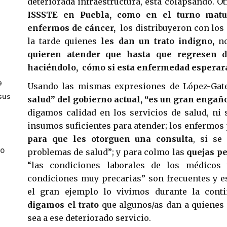
deteriorada infraestructura, está colapsando. O
ISSSTE en Puebla, como en el turno matu
enfermos de cáncer,
los distribuyeron con los
la tarde quienes
les dan un trato indigno,
n
quieren atender que hasta que regresen 
haciéndolo, cómo si esta enfermedad esperar
9
Usando las mismas expresiones de López-Ga
sus
salud” del gobierno actual, “es un gran engañ
digamos calidad en los servicios de salud, ni
insumos suficientes para atender; los enfermos
para que les otorguen una consulta
, si se
70
problemas de salud”; y para colmo las
quejas p
“las condiciones laborales de los médicos
condiciones muy precarias” son frecuentes y 
el gran ejemplo lo vivimos durante la cont
digamos el trato
que algunos/as dan a quienes 
sea a ese deteriorado servicio.