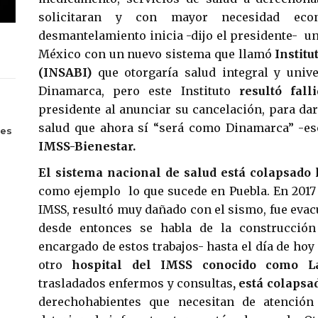
solicitaran y con mayor necesidad ec
desmantelamiento inicia -dijo el presidente- un
México con un nuevo sistema que llamó
Institu
(INSABI)
que otorgaría salud integral y univ
Dinamarca, pero este Instituto
resultó fall
presidente al anunciar su cancelación, para dar
salud que ahora sí “será como Dinamarca” -es
tes
IMSS-Bienestar.
El sistema nacional de salud está colapsado 
como ejemplo lo que sucede en Puebla. En 2017 
IMSS, resultó muy dañado con el sismo, fue evac
desde entonces se habla de la construcción
encargado de estos trabajos- hasta el día de hoy 
otro
hospital del IMSS conocido como L
trasladados enfermos y consultas
, está colapsa
derechohabientes que necesitan de atenció