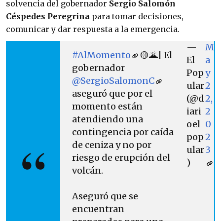
solvencia del gobernador
Sergio Salomón
Céspedes Peregrina
para tomar decisiones,
comunicar y dar respuesta a la emergencia.
—
M
#AlMomento
🟡🌋| El
El
a
gobernador
Pop
y
@SergioSalomonC
ular
2
aseguró que por el
(@d
2,
momento están
iari
2
atendiendo una
oel
0
contingencia por caída
pop
2
de ceniza y no por
ular
3
riesgo de erupción del
)
volcán.
Aseguró que se
encuentran