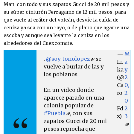
Man, con todo y sus zapatos Gucci de 20 mil pesos y
su súper cinturón Ferragamo de 12 mil pesos, para
que vuele al cráter del volcán, desvíe la caída de
ceniza ya sea con un rayo, o de plano que agarre una
escoba y aunque sea levante la ceniza en los
alrededores del Cuexcomate.
—
M
.
@soy_tonolopez
se
In
a
vuelve a burlar de las y
ka
y
los poblanos
(@
2
Ca
0,
En un video donde
ro
2
aparece parado en una
__
0
colonia popular de
Fd
2
#Puebla
, con sus
z)
3
zapatos Gucci de 20 mil
pesos reprocha que