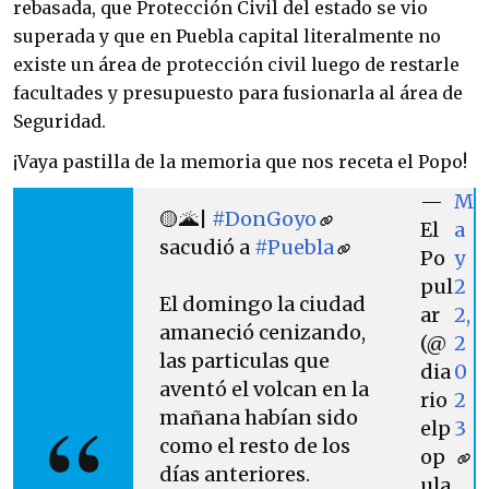
rebasada, que Protección Civil del estado se vio
superada y que en Puebla capital literalmente no
existe un área de protección civil luego de restarle
facultades y presupuesto para fusionarla al área de
Seguridad.
¡Vaya pastilla de la memoria que nos receta el Popo!
—
M
🟡🌋|
#DonGoyo
El
a
sacudió a
#Puebla
Po
y
pul
2
El domingo la ciudad
ar
2,
amaneció cenizando,
(@
2
las particulas que
dia
0
aventó el volcan en la
rio
2
mañana habían sido
elp
3
como el resto de los
op
días anteriores.
ula