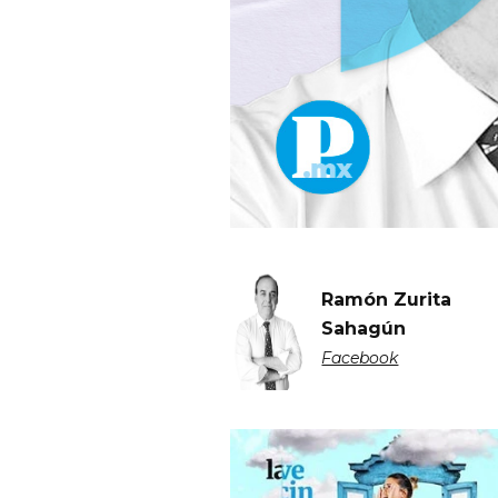
Ramón Zurita
Sahagún
Facebook