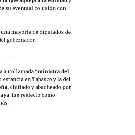
ncia que aqueja a la entidad 
y 
de su eventual colusión con 
n una mayoría de diputados de 
del gobernador.
……………
a autollamada 
“ministra del 
u estancia en Tabasco y la del 
oña,
 chiflado y abucheado por 
aya, 
fue reelecto como 
más.