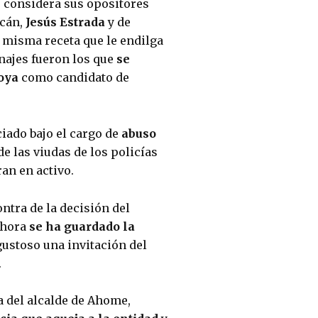
 considera sus opositores 
cán, 
Jesús Estrada
 y de 
a misma receta que le endilga 
najes fueron los que 
se 
oya 
como candidato de 
ciado bajo el cargo de 
abuso 
 las viudas de los policías 
ran en activo.
tra de la decisión del 
ahora 
se ha guardado la 
gustoso una invitación del 
.
 del alcalde de Ahome, 