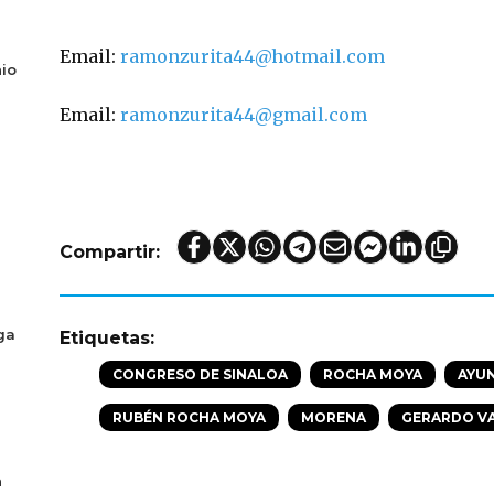
Email: 
ramonzurita44@hotmail.com
io
Email: 
ramonzurita44@gmail.com
Compartir:
ga
Etiquetas:
CONGRESO DE SINALOA
ROCHA MOYA
AYU
RUBÉN ROCHA MOYA
MORENA
GERARDO V
n