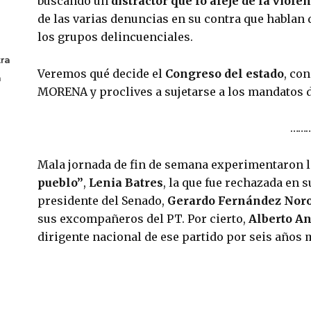
buscando un 
distractor que lo aleje de la viole
de las varias denuncias en su contra que hablan 
los grupos delincuenciales.
ra
Veremos qué decide el 
Congreso del estado
, co
a
MORENA y proclives a sujetarse a los mandatos 
……
Mala jornada de fin de semana experimentaron l
pueblo”
, 
Lenia Batres
, la que fue rechazada en s
presidente del Senado, 
Gerardo Fernández Nor
sus excompañeros del PT. Por cierto, 
Alberto An
dirigente nacional de ese partido por seis años 