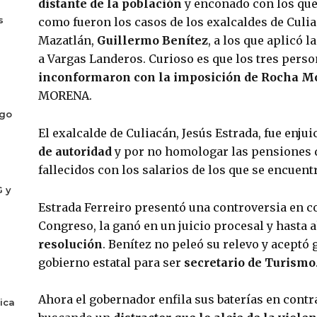
distante de la población 
y enconado con los que
s
como fueron los casos de los exalcaldes de Culia
Mazatlán, 
Guillermo Benítez
, a los que aplicó l
a Vargas Landeros. Curioso es que los tres perso
inconformaron con la imposición de Rocha M
MORENA.
ogo
El exalcalde de Culiacán, Jesús Estrada, fue enjui
de autoridad
 y por no homologar las pensiones de
fallecidos con los salarios de los que se encuent
G y
Estrada Ferreiro presentó una controversia en con
Congreso, la ganó en un juicio procesal y hasta 
resolución
. Benítez no peleó su relevo y aceptó 
gobierno estatal para ser 
secretario de Turismo
Ahora el gobernador enfila sus baterías en contra
ica