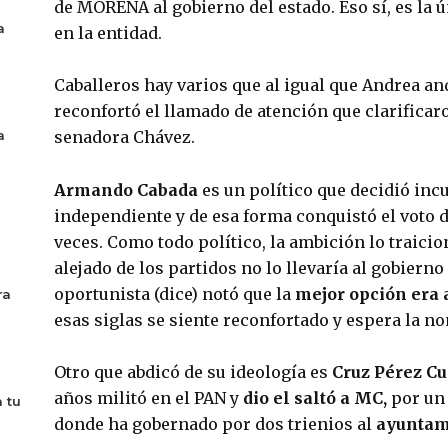
de MORENA al gobierno del estado. Eso sí, es la 
a
en la entidad.
Caballeros hay varios que al igual que Andrea and
reconfortó el llamado de atención que clarificar
senadora Chávez.
a
Armando Cabada
 es un político que decidió inc
independiente y de esa forma conquistó el voto d
veces. Como todo político, la ambición lo traicio
alejado de los partidos no lo llevaría al gobierno e
oportunista (dice) notó que la 
mejor opción era
ra
esas siglas se siente reconfortado y espera la n
Otro que abdicó de su ideología es 
Cruz Pérez Cu
años militó en el PAN y 
dio el saltó a MC, 
por un
 tu
donde ha gobernado por dos trienios al 
ayuntami