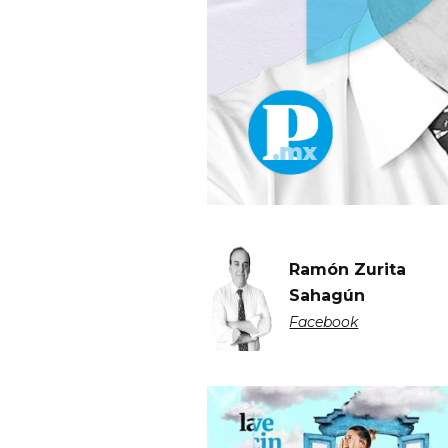
Ramón Zurita
Sahagún
Facebook