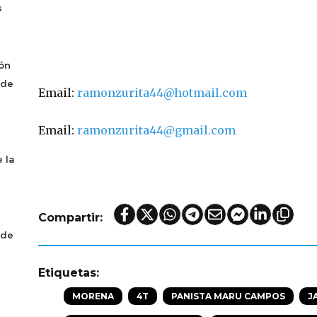
s
ón
 de
Email: 
ramonzurita44@hotmail.com
Email: 
ramonzurita44@gmail.com
 la
Compartir:
 de
Etiquetas:
MORENA
4T
PANISTA MARU CAMPOS
J