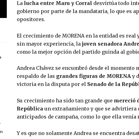
La 
lucha entre Maru y Corral
 desvirtúa todo in
gobierno por parte de la mandataria, lo que es a
opositores.
El crecimiento de MORENA en la entidad es real y 
sin mayor experiencia, la 
joven senadora Andr
como la mejor opción del partido guinda al gobie
e
Andrea Chávez se encumbró desde el momento mi
respaldo de las 
grandes figuras de MORENA
 y 
victoria en la disputa por el 
Senado de la Repúb
Su crecimiento ha sido tan grande que 
mereció d
República 
un extrañamiento y que se advirtiera 
anticipados de campaña, como lo que ella venía 
6
en
Y es que no solamente Andrea se encuentra desat