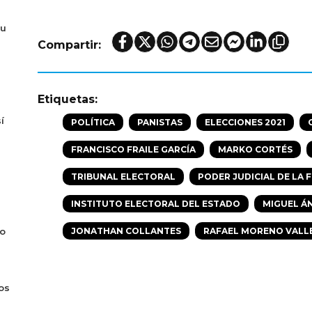
tu
Compartir:
Etiquetas:
í
POLÍTICA
PANISTAS
ELECCIONES 2021
FRANCISCO FRAILE GARCÍA
MARKO CORTÉS
TRIBUNAL ELECTORAL
PODER JUDICIAL DE LA 
INSTITUTO ELECTORAL DEL ESTADO
MIGUEL Á
do
JONATHAN COLLANTES
RAFAEL MORENO VALL
os