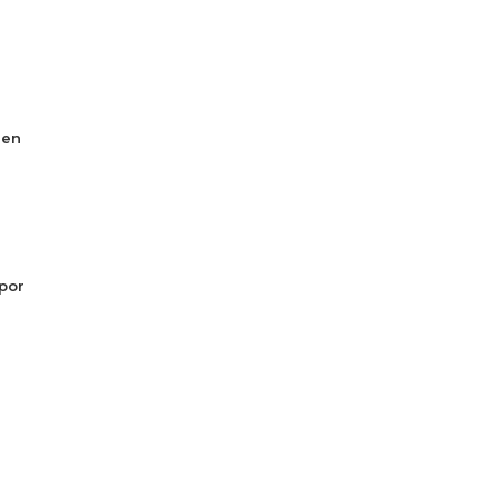
 en
por