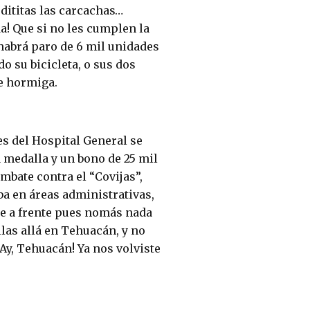
odititas las carcachas…
a! Que si no les cumplen la
habrá paro de 6 mil unidades
o su bicicleta, o sus dos
de hormiga.
es del Hospital General se
medalla y un bono de 25 mil
mbate contra el “Covijas”,
ba en áreas administrativas,
te a frente pues nomás nada
llas allá en Tehuacán, y no
Ay, Tehuacán! Ya nos volviste