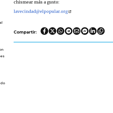
chismear más a gusto:
lavecindad@elpopular.org
al
Compartir:
on
bes
ado