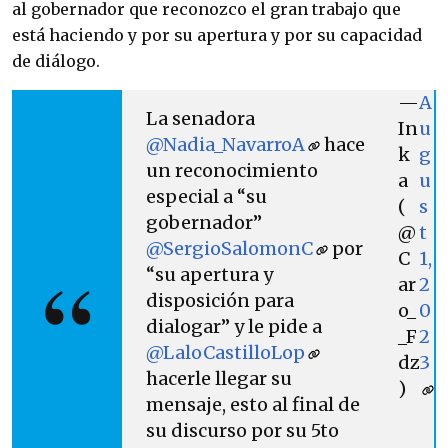
al gobernador que reconozco el gran trabajo que
está haciendo y por su apertura y por su capacidad
de diálogo.
—
A
La senadora
In
u
@Nadia_NavarroA
hace
k
g
un reconocimiento
a
u
especial a “su
(
s
gobernador”
@
t
@SergioSalomonC
por
C
1,
“su apertura y
ar
2
disposición para
o_
0
dialogar” y le pide a
_F
2
@LaloCastilloLop
dz
3
hacerle llegar su
)
mensaje, esto al final de
su discurso por su 5to