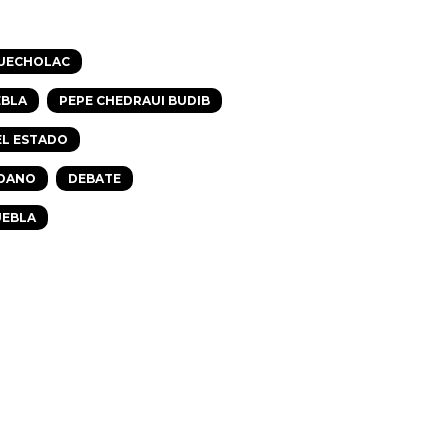
QUECHOLAC
EBLA
PEPE CHEDRAUI BUDIB
EL ESTADO
ADANO
DEBATE
UEBLA