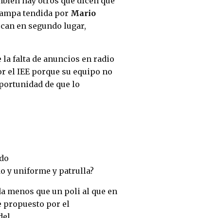
mbién hay otros que dicen que
 trampa tendida por
Mario
ocan en segundo lugar,
la falta de anuncios en radio
r el IEE porque su equipo no
portunidad de que lo
ado
o y uniforme y patrulla?
da menos que un poli al que en
e propuesto por el
del