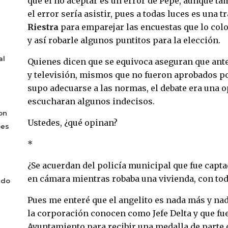
que el no aceptar es un error de Pepe, aunque ta
el error sería asistir, pues a todas luces es una
Riestra
para emparejar las encuestas que lo col
y así robarle algunos puntitos para la elección.
al
Quienes dicen que se equivoca aseguran que ante 
y televisión, mismos que no fueron aprobados po
supo adecuarse a las normas, el debate era una o
escucharan algunos indecisos.
on
Ustedes, ¿qué opinan?
bes
*
¿Se acuerdan del policía municipal que fue capt
en cámara mientras robaba una vivienda, con tod
ado
Pues me enteré que el angelito es nada más y na
la corporación conocen como Jefe Delta y que fu
Ayuntamiento para recibir una medalla de parte 