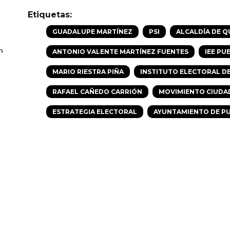
Etiquetas:
GUADALUPE MARTÍNEZ
PSI
ALCALDÍA DE 
n
ANTONIO VALENTE MARTÍNEZ FUENTES
IEE PU
MARIO RIESTRA PIÑA
INSTITUTO ELECTORAL D
RAFAEL CAÑEDO CARRIÓN
MOVIMIENTO CIUD
ESTRATEGIA ELECTORAL
AYUNTAMIENTO DE P