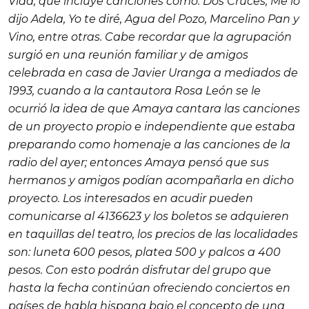
Vida
, que incluye canciones como:
Dos Cruces
,
Me lo
dijo Adela
,
Yo te diré
,
Agua del Pozo
,
Marcelino Pan y
Vino
, entre otras. Cabe recordar que la agrupación
surgió en una reunión familiar y de amigos
celebrada en casa de Javier Uranga a mediados de
1993, cuando a la cantautora Rosa León se le
ocurrió la idea de que Amaya cantara las canciones
de un proyecto propio e independiente que estaba
preparando como homenaje a las canciones de la
radio del ayer; entonces Amaya pensó que sus
hermanos y amigos podían acompañarla en dicho
proyecto. Los interesados en acudir pueden
comunicarse al 4136623 y los boletos se adquieren
en taquillas del teatro, los precios de las localidades
son: luneta 600 pesos, platea 500 y palcos a 400
pesos. Con esto podrán disfrutar del grupo que
hasta la fecha continúan ofreciendo conciertos en
países de habla hispana bajo el concepto de una