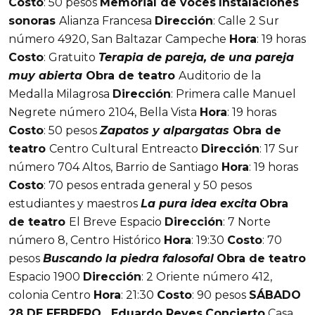
Costo
: 50 pesos
Memorial de voces
Instalaciones
sonoras
Alianza Francesa
Dirección
: Calle 2 Sur
número 4920, San Baltazar Campeche
Hora
: 19 horas
Costo
: Gratuito
Terapia de pareja, de una pareja
muy abierta
Obra de teatro
Auditorio de la
Medalla Milagrosa
Dirección
: Primera calle Manuel
Negrete número 2104, Bella Vista
Hora
: 19 horas
Costo
: 50 pesos
Zapatos y alpargatas
Obra de
teatro
Centro Cultural Entreacto
Dirección
: 17 Sur
número 704 Altos, Barrio de Santiago
Hora
: 19 horas
Costo
: 70 pesos entrada general y 50 pesos
estudiantes y maestros
La pura idea excita
Obra
de teatro
El Breve Espacio
Dirección
: 7 Norte
número 8, Centro Histórico
Hora
: 19:30
Costo
: 70
pesos
Buscando la piedra
falosofal
Obra de teatro
Espacio 1900
Dirección
: 2 Oriente número 412,
colonia Centro
Hora
: 21:30
Costo
: 90 pesos
SÁBADO
28 DE FEBRERO
Eduardo Reyes
Concierto
Casa