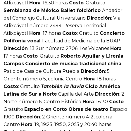
Atlixcáyotl
Hora
: 16:30 horas
Costo
: Gratuito
Semblanza de México
Ballet folclórico
Andador
del Complejo Cultural Universitario
Dirección
: Vía
Atlixcáyotl número 2499, Reserva Territorial
Atlixcáyotl
Hora
: 17 horas
Costo
: Gratuito
Concierto
Polifonía vocal
Facultad de Medicina de la BUAP
Dirección
: 13 Sur número 2706, Los Volcanes
Hora
:
17 horas
Costo
: Gratuito
Roberto Aguilar y Lirenia
Campos
Concierto de música tradicional china
Patio de Casa de Cultura Puebla
Dirección
: 5
Oriente número 5, colonia Centro
Hora
: 18 horas
Costo
: Gratuito
También la lluvia
Ciclo América
Latina
de Sur a Norte
Capilla del Arte
Dirección
: 2
Norte número 6, Centro Histórico
Hora
: 18:30
Costo
:
Gratuito
Espacio en Corto
Obras de teatro
Espacio
1900
Dirección
: 2 Oriente número 412, colonia
Centro
Hora
: 19, 19:25, 19:50, 20:15 y 20:40 horas