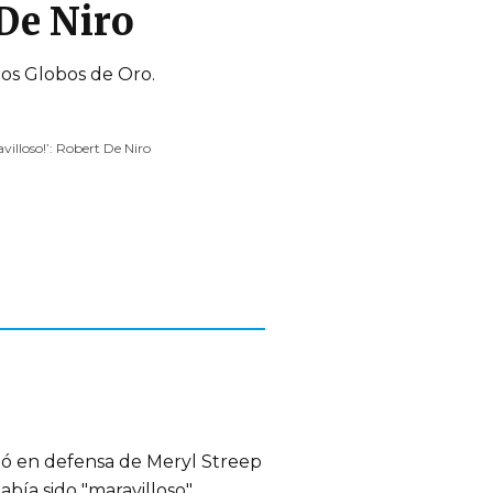
 De Niro
los Globos de Oro.
avilloso!’: Robert De Niro
ió en defensa de Meryl Streep
bía sido "maravilloso".