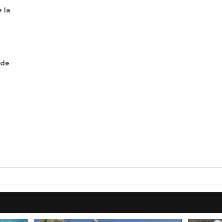
 la
 de