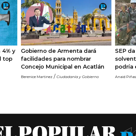
 4% y
Gobierno de Armenta dará
SEP da 
l top
facilidades para nombrar
solvent
Concejo Municipal en Acatlán
podría 
/
Berenice Martinez
Ciudadanía y Gobierno
Anaid Piñas