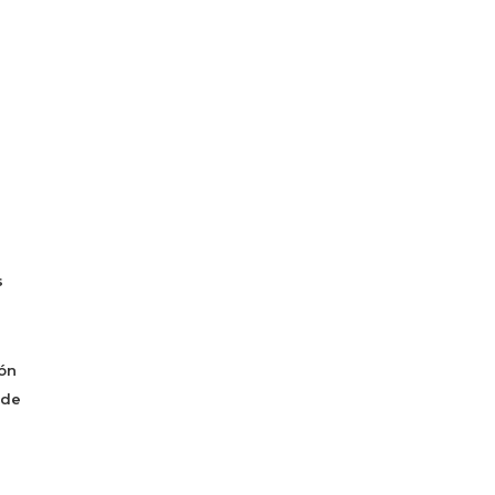
s
ón
 de