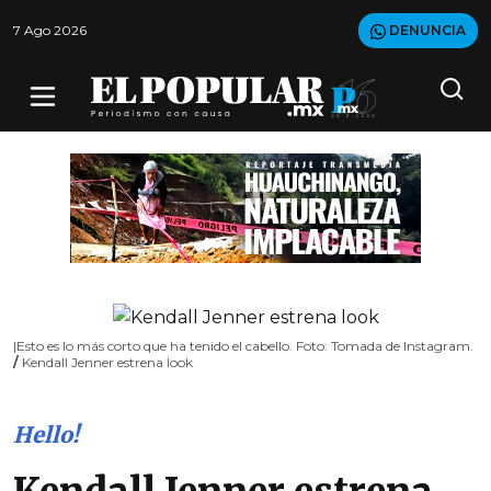
7 Ago 2026
DENUNCIA
|Esto es lo más corto que ha tenido el cabello. Foto: Tomada de Instagram.
/
Kendall Jenner estrena look
Hello!