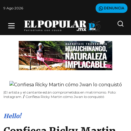
9 Ago 2026
DENUNCIA
|El artista y el cantante están comprometidos en matrimonio. Foto:
Instagram.
/
Confiesa Ricky Martin cómo Jwan lo conquistó
Hello!