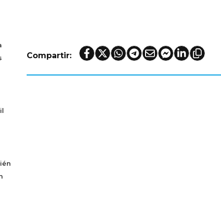
a
Compartir:
s
il
ién
n