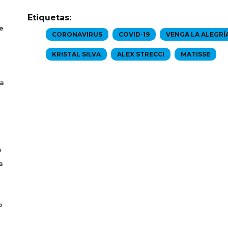
Etiquetas:
e
CORONAVIRUS
COVID-19
VENGA LA ALEGRÍ
KRISTAL SILVA
ALEX STRECCI
MATISSE
la
0
a
o