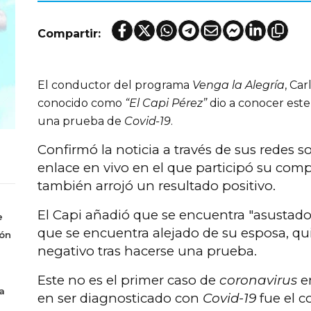
Compartir:
El conductor del programa
Venga la Alegría
, Ca
conocido como
“El Capi Pérez”
dio a conocer este
una prueba de
Covid-19
.
Confirmó la noticia a través de sus redes s
enlace en vivo en el que participó su compa
también arrojó un resultado positivo.
El Capi añadió que se encuentra "asustad
e
que se encuentra alejado de su esposa, q
món
negativo tras hacerse una prueba.
Este no es el primer caso de
coronavirus
en
a
en ser diagnosticado con
Covid-19
fue el c