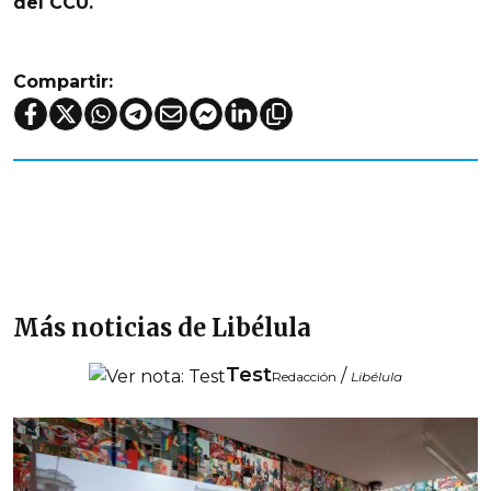
del CCU
.
Compartir:
Más noticias de Libélula
Test
/
Redacción
Libélula