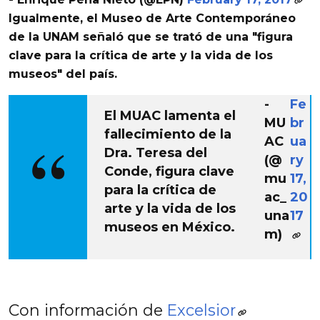
Igualmente, el
Museo de Arte Contemporáneo
de la
UNAM
señaló que se trató de una "figura
clave para la crítica de arte y la vida de los
museos" del país.
-
Fe
El MUAC lamenta el
MU
br
fallecimiento de la
AC
ua
Dra. Teresa del
(@
ry
Conde, figura clave
mu
17,
para la crítica de
ac_
20
arte y la vida de los
una
17
museos en México.
m)
Con información de
Excelsior