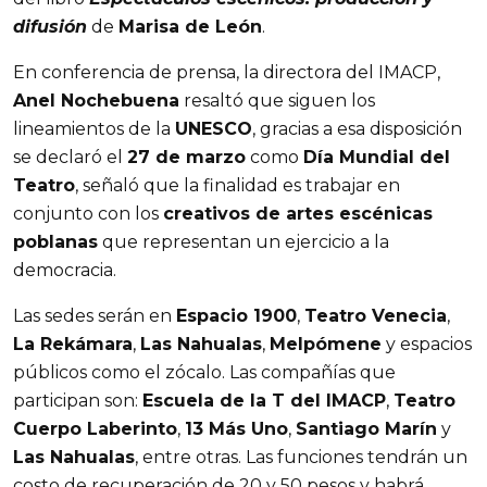
difusión
de
Marisa de León
.
En conferencia de prensa, la directora del IMACP,
Anel Nochebuena
resaltó que siguen los
lineamientos de la
UNESCO
, gracias a esa disposición
se declaró el
27 de marzo
como
Día Mundial del
Teatro
, señaló que la finalidad es trabajar en
conjunto con los
creativos de artes escénicas
poblanas
que representan un ejercicio a la
democracia.
Las sedes serán en
Espacio 1900
,
Teatro Venecia
,
La Rekámara
,
Las Nahualas
,
Melpómene
y espacios
públicos como el zócalo. Las compañías que
participan son:
Escuela de la T del IMACP
,
Teatro
Cuerpo Laberinto
,
13 Más Uno
,
Santiago Marín
y
Las Nahualas
, entre otras. Las funciones tendrán un
costo de recuperación de 20 y 50 pesos y habrá