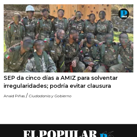
SEP da cinco días a AMIZ para solventar
irregularidades; podría evitar clausura
/
Anaid Piñas
Ciudadanía y Gobierno