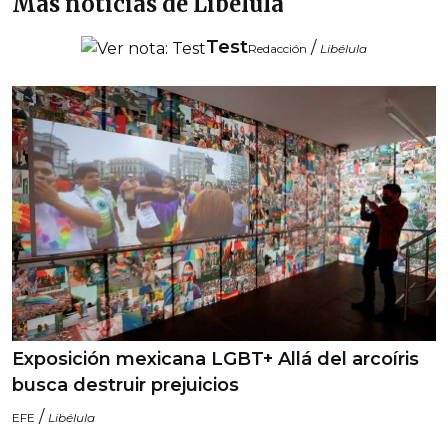
Más noticias de Libélula
Test
/
Redacción
Libélula
Exposición mexicana LGBT+ Allá del arcoíris
busca destruir prejuicios
/
EFE
Libélula