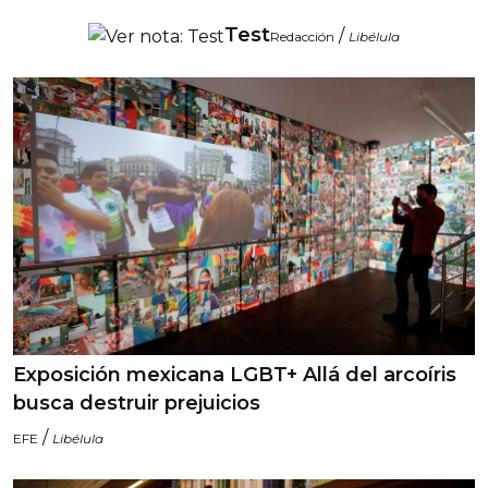
Test
/
Redacción
Libélula
Exposición mexicana LGBT+ Allá del arcoíris
busca destruir prejuicios
/
EFE
Libélula