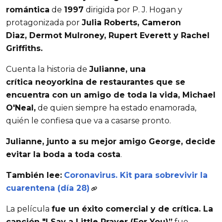
romántica
de
1997
dirigida por P. J. Hogan y
protagonizada por
Julia Roberts, Cameron
Diaz, Dermot Mulroney, Rupert Everett y Rachel
Griffiths.
Cuenta la historia de
Julianne, una
crítica neoyorkina de restaurantes que se
encuentra con un amigo de toda la vida, Michael
O'Neal,
de quien siempre ha estado enamorada,
quién le confiesa que va a casarse pronto.
Julianne, junto a su mejor amigo George, decide
evitar la boda a toda costa
.
También lee:
Coronavirus. Kit para sobrevivir la
cuarentena (día 28)
La película
fue un éxito comercial y de crítica. La
canción "I Say a Little Prayer (For You)”
fue