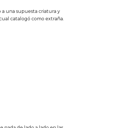
 a una supuesta criatura y
 cual catalogó como extraña.
 nada de lado a lado en las