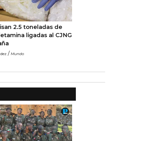
san 2.5 toneladas de
etamina ligadas al CJNG
aña
/
ndez
Mundo