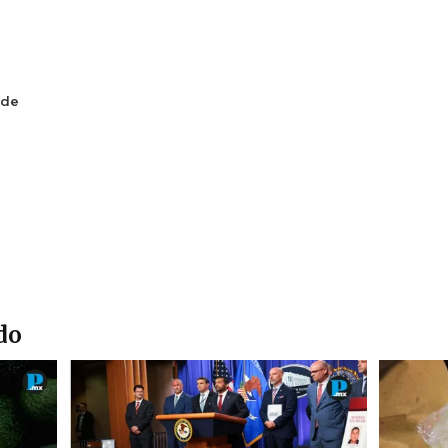
 de
do