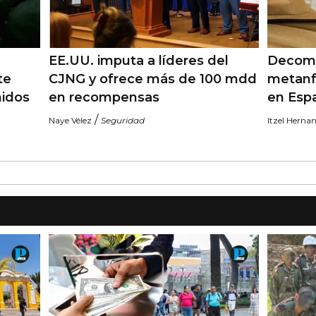
EE.UU. imputa a líderes del
Decomi
te
CJNG y ofrece más de 100 mdd
metanf
nidos
en recompensas
en Esp
/
Naye Vélez
Seguridad
Itzel Herna