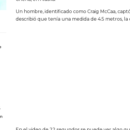
Un hombre, identificado como Craig McCaa, captó
describió que tenía una medida de 4.5 metros, la
e
6
en
En el video de 22 segundos se puede ver algo que