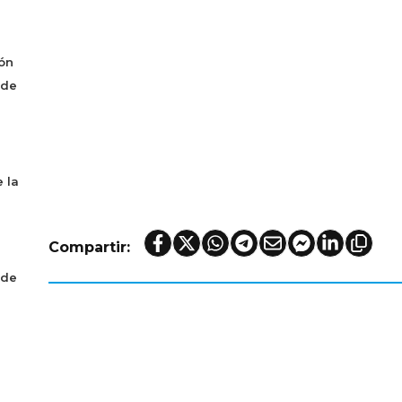
ón
 de
 la
Compartir:
 de