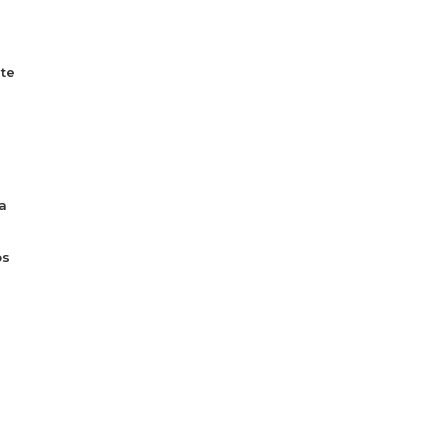
te
a
os