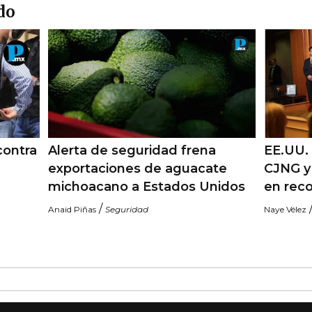
do
contra
Alerta de seguridad frena
EE.UU. 
exportaciones de aguacate
CJNG y
michoacano a Estados Unidos
en rec
/
Anaid Piñas
Seguridad
Naye Vélez