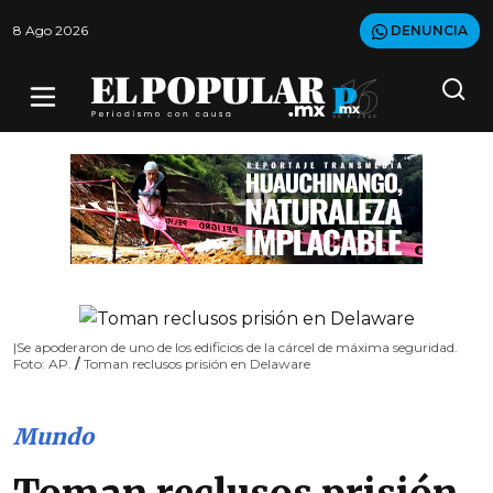
8 Ago 2026
DENUNCIA
|Se apoderaron de uno de los edificios de la cárcel de máxima seguridad.
Foto: AP.
/
Toman reclusos prisión en Delaware
Mundo