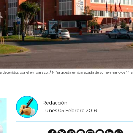
ía detenidos por el embarazo.
/
Niña queda embarazada de su hermano de 14 a
Redacción
Lunes 05 Febrero 2018