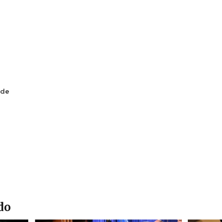
 de
do