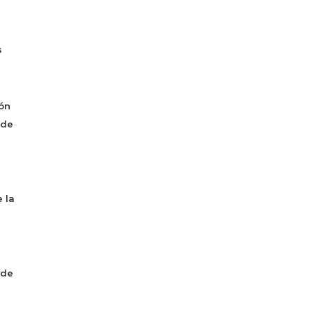
s
ón
 de
 la
 de