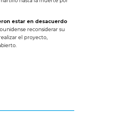
artillo hasta la muerte por
eron estar en desacuerdo
adounidense reconsiderar su
ealizar el proyecto,
bierto.