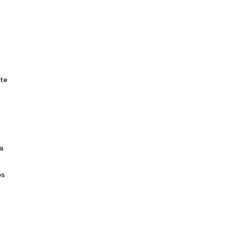
te
a
os