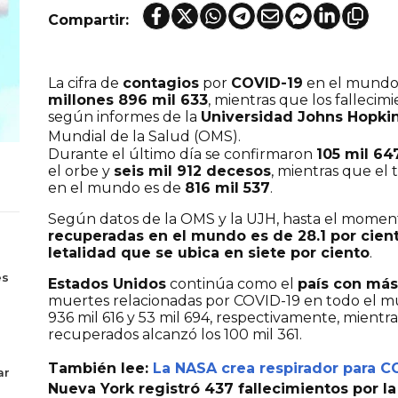
Compartir:
La cifra de
contagios
por
COVID-19
en el mundo 
millones 896 mil 633
, mientras que los falleci
según informes de la
Universidad Johns Hopki
Mundial de la Salud (OMS).
Durante el último día se confirmaron
105 mil 64
el orbe y
seis mil 912 decesos
, mientras que el
en el mundo es de
816 mil 537
.
Según datos de la OMS y la UJH, hasta el moment
recuperadas en el mundo es de 28.1 por cien
letalidad que se ubica en siete por ciento
.
s
es
Estados Unidos
continúa como el
país con más
muertes relacionadas por COVID-19 en todo el 
936 mil 616 y 53 mil 694, respectivamente, mient
recuperados alcanzó los 100 mil 361.
También lee:
La NASA crea respirador para C
ar
Nueva York registró 437 fallecimientos por l