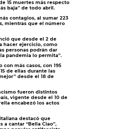
 de 15 muertes más respecto
ás baja” de todo abril.
más contagio
s, al sumar 223
os, mientras que el número
unció que
desde el 2 de
a hacer ejercicio, como
las personas podrán dar
la pandemia lo permita”.
o
con más casos, con 195
15 de ellas durante las
 mejor” desde el 18 de
scismo fueron distintos
país, vigente desde el 10 de
rella encabezó los actos
 italiana destacó que
es a cantar
“Bella Ciao”,