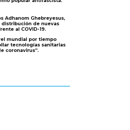
mno popular antifascista.
dros Adhanom Ghebreyesus,
y distribución de nuevas
frente al COVID-19.
vel mundial por tiempo
llar tecnologías sanitarias
e coronavirus”.