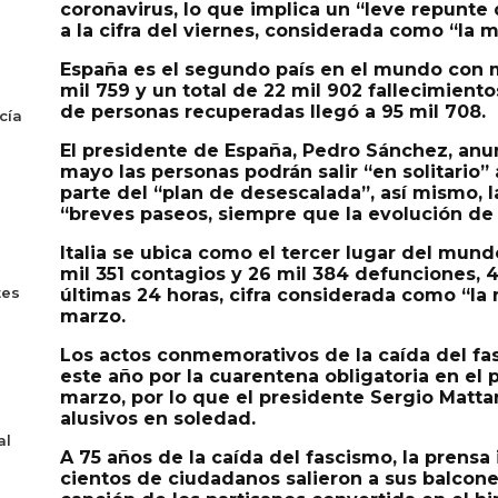
coronavirus, lo que implica un “leve repunte
a la cifra del viernes, considerada como “la m
España es el segundo país en el mundo con 
mil 759 y un total de 22 mil 902 fallecimient
de personas recuperadas llegó a 95 mil 708.
cía
El presidente de España, Pedro Sánchez, an
mayo las personas podrán salir “en solitario”
parte del “plan de desescalada”, así mismo, 
“breves paseos, siempre que la evolución de 
Italia se ubica como el tercer lugar del mund
mil 351 contagios y 26 mil 384 defunciones, 4
tes
últimas 24 horas, cifra considerada como “la
marzo.
Los actos conmemorativos de la caída del fa
este año por la cuarentena obligatoria en el 
marzo, por lo que el presidente Sergio Matta
alusivos en soledad.
al
A 75 años de la caída del fascismo, la prensa
cientos de ciudadanos salieron a sus balcon