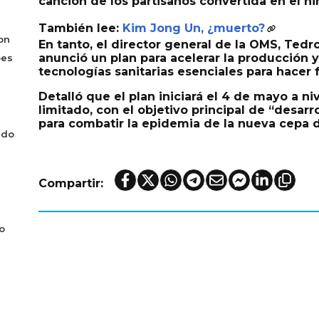
canción de los partisanos convertida en el hi
También lee:
Kim Jong Un, ¿muerto?
on
En tanto, el director general de la OMS, Te
anunció un
plan para acelerar la producción 
bes
tecnologías sanitarias
esenciales para hacer 
Detalló que el plan iniciará el
4 de mayo
a ni
limitado, con el objetivo principal de “desarro
para combatir la epidemia de la nueva cepa d
ado
Compartir:
o