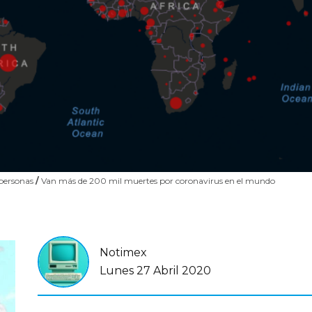
 personas
/
Van más de 200 mil muertes por coronavirus en el mundo
Notimex
Lunes 27 Abril 2020