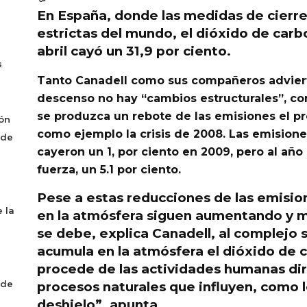
En España, donde las medidas de cierre
estrictas del mundo, el
dióxido de carb
abril cayó un 31,9 por ciento.
s
Tanto Canadell como sus compañeros adviert
descenso no hay “cambios estructurales”, con
se produzca un rebote de las emisiones el p
ón
como ejemplo la crisis de 2008.
Las emisione
 de
cayeron un 1, por ciento en 2009, pero al añ
fuerza, un 5.1 por ciento.
Pese a estas reducciones de las emisio
 la
en la atmósfera siguen aumentando y m
se debe, explica Canadell, al complejo 
acumula en la atmósfera el dióxido
de c
procede de las actividades humanas di
 de
procesos naturales que influyen, como l
deshielo”, apunta.