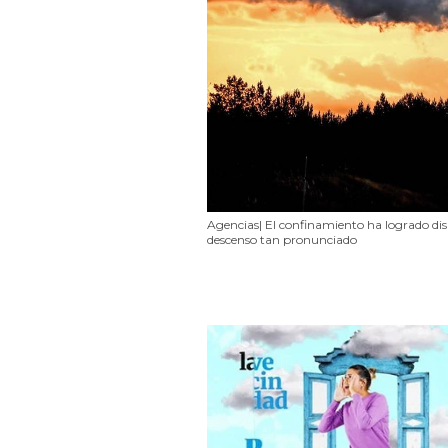
Agencias| El confinamiento ha logrado dis
descenso tan pronunciado