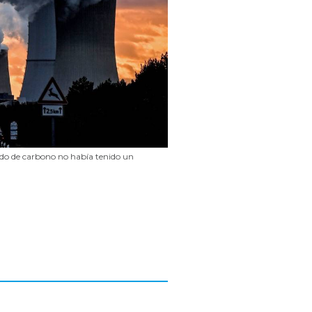
xido de carbono no había tenido un