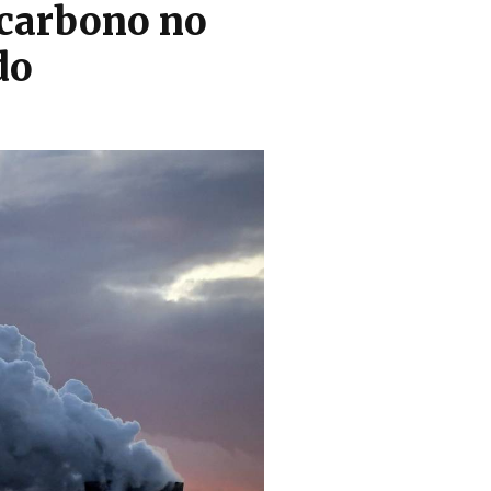
 carbono no
do