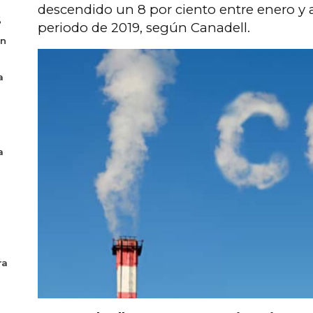
descendido un 8 por ciento entre enero y 
6
periodo de 2019, según Canadell.
en
a
a
ra