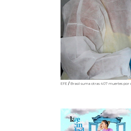
EFE
/
Brasil suma otras 407 muertes por cov