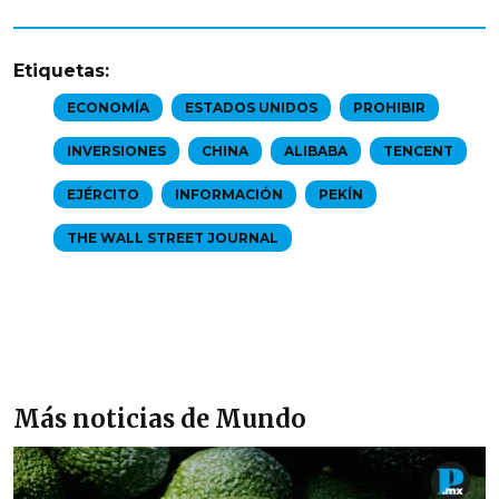
Etiquetas:
ECONOMÍA
ESTADOS UNIDOS
PROHIBIR
INVERSIONES
CHINA
ALIBABA
TENCENT
EJÉRCITO
INFORMACIÓN
PEKÍN
THE WALL STREET JOURNAL
Más noticias de Mundo