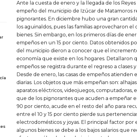
Ante la cuesta de enero y la llegada de los Reyes 
empeño del municipio de Izúcar de Matamoros re
pignorantes. En diciembre hubo una gran cantid
los aguinaldos, pues las familias aprovecharon el 
bienes. Sin embargo, en los primeros días de ene
ar
empeños en un 15 por ciento. Datos obtenidos po
del municipio dieron a conocer que el incremento
economía que existe en los hogares. Detallaron 
empeños se registra durante el regreso a clases y 
Desde de enero, las casas de empeños atienden 
cía
diarias. Los objetos que más empeñan son: alhajas
aparatos eléctricos, videojuegos, computadoras, 
que de los pignorantes que acuden a empeñar en 
90 por ciento, acude en el resto del año para rec
entre el 10 y 15 por ciento pierde sus pertenenci
electrodomésticos y joyas. El principal factor po
tes
algunos bienes se debe a los bajos salarios que r