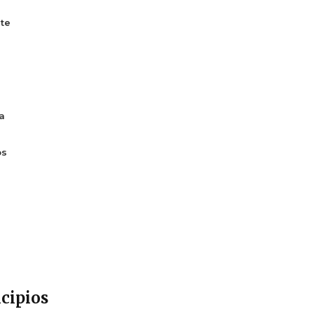
te
a
os
cipios