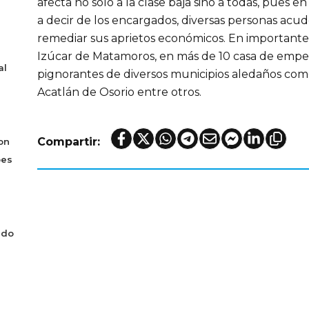
afecta no sólo a la clase baja sino a todas, pues e
a decir de los encargados, diversas personas acud
remediar sus aprietos económicos. En importante 
Izúcar de Matamoros, en más de 10 casa de empeñ
al
pignorantes de diversos municipios aledaños como 
Acatlán de Osorio entre otros.
Compartir:
on
bes
ado