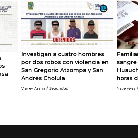
Investigan a cuatro hombres
Famili
a
por dos robos con violencia en
sangre 
os
San Gregorio Atzompa y San
Huauch
asa
Andrés Cholula
horas 
/
Vianey Arana
Seguridad
Naye Vélez