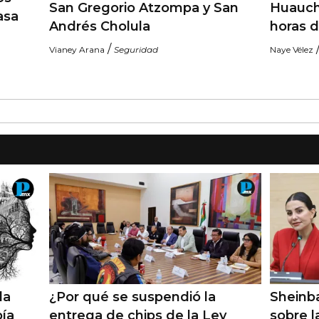
San Gregorio Atzompa y San
Huauch
asa
Andrés Cholula
horas 
/
Vianey Arana
Seguridad
Naye Vélez
la
¿Por qué se suspendió la
Sheinb
ía
entrega de chips de la Ley
sobre l