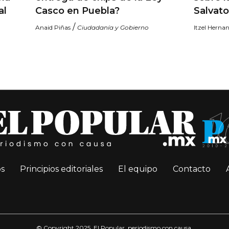
al
Casco en Puebla?
Salvato
/
Anaid Piñas
Ciudadanía y Gobierno
Itzel Herna
s
Principios editoriales
El equipo
Contacto
© Copyright 2025. El Popular, periodismo con causa.