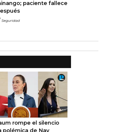
inango; paciente fallece
después
/
Seguridad
aum rompe el silencio
a polémica de Nay