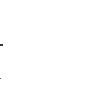
or
s
ogo