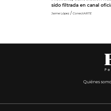
sido filtrada en canal ofici
/
Jaime López
ConectARTE
Quiénes somo