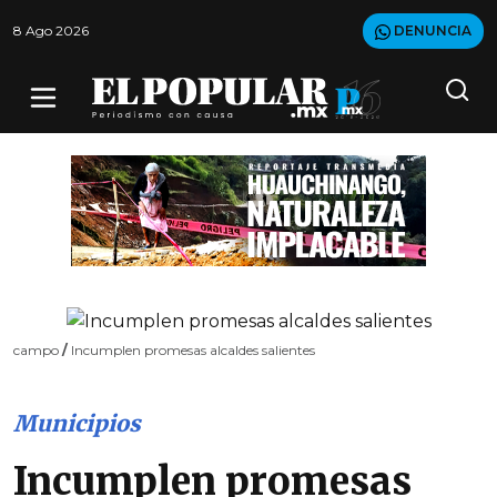
8 Ago 2026
DENUNCIA
campo
/
Incumplen promesas alcaldes salientes
Municipios
Incumplen promesas