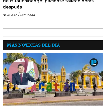
de Huauchinango; paciente fallece horas
después
/
Naye Vélez
Seguridad
MÁS NOTICIAS DEL DÍA