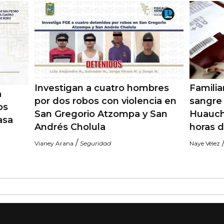
Investigan a cuatro hombres
Famili
a
por dos robos con violencia en
sangre 
os
San Gregorio Atzompa y San
Huauch
asa
Andrés Cholula
horas 
/
Vianey Arana
Seguridad
Naye Vélez