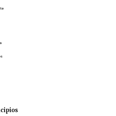
te
a
os
cipios