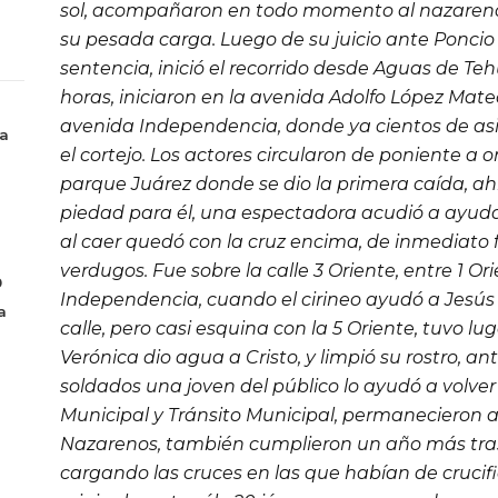
sol, acompañaron en todo momento al nazareno
su pesada carga. Luego de su juicio ante Poncio 
sentencia, inició el recorrido desde Aguas de Teh
horas, iniciaron en la avenida Adolfo López Mat
avenida Independencia, donde ya cientos de as
la
el cortejo. Los actores circularon de poniente a or
parque Juárez donde se dio la primera caída, ahí M
piedad para él, una espectadora acudió a ayudar
al caer quedó con la cruz encima, de inmediato f
verdugos. Fue sobre la calle 3 Oriente, entre 1 Or
0
Independencia, cuando el cirineo ayudó a Jesús
a
calle, pero casi esquina con la 5 Oriente, tuvo lug
Verónica dio agua a Cristo, y limpió su rostro, an
soldados una joven del público lo ayudó a volver 
Municipal y Tránsito Municipal, permanecieron a l
Nazarenos
, también cumplieron un año más tras 
cargando las cruces en las que habían de crucif