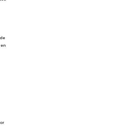
 de
 en
or