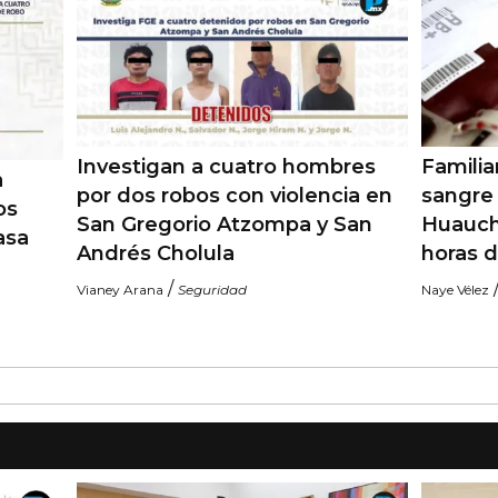
Investigan a cuatro hombres
Famili
a
por dos robos con violencia en
sangre 
os
San Gregorio Atzompa y San
Huauch
asa
Andrés Cholula
horas 
/
Vianey Arana
Seguridad
Naye Vélez