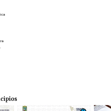
ica
ra
a
cipios